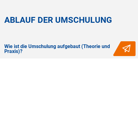
ABLAUF DER UMSCHULUNG
Wie ist die Umschulung aufgebaut (Theorie und
Praxis)?
Wo finden die praktischen Einsätze statt?
Welche zusätzlichen Kurse oder Workshops werden
angeboten?
Gibt es Prüfungen während der Umschulung?
Wer betreut mich während der Praxisphasen?